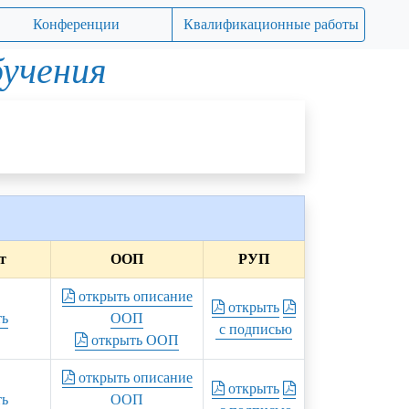
Конференции
Квалификационные работы
бучения
т
ООП
РУП
открыть описание
открыть
ть
ООП
с подписью
открыть ООП
открыть описание
открыть
ть
ООП