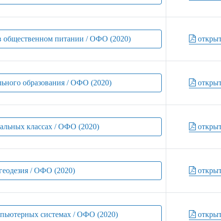
в общественном питании / ОФО (2020)
откры
льного образования / ОФО (2020)
откры
чальных классах / ОФО (2020)
откры
геодезия / ОФО (2020)
откры
мпьютерных системах / ОФО (2020)
откры