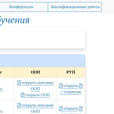
Конференции
Квалификационные работы
бучения
т
ООП
РУП
открыть описание
открыть
ть
ООП
с подписью
открыть ООП
открыть описание
открыть
ть
ООП