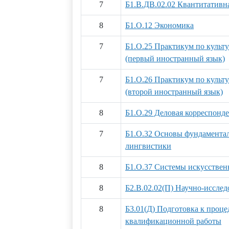
7
Б1.В.ДВ.02.02 Квантитативн
8
Б1.О.12 Экономика
7
Б1.О.25 Практикум по культ
(первый иностранный язык)
7
Б1.О.26 Практикум по культ
(второй иностранный язык)
8
Б1.О.29 Деловая корреспонд
7
Б1.О.32 Основы фундамента
лингвистики
8
Б1.О.37 Системы искусствен
8
Б2.В.02.02(П) Научно-исслед
8
Б3.01(Д) Подготовка к проц
квалификационной работы