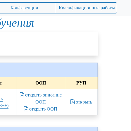
Конференции
Квалификационные работы
бучения
т
ООП
РУП
открыть описание
ть
ООП
открыть
3++)
открыть ООП