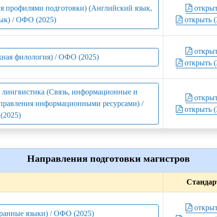
умя профилями подготовки) (Английский язык,
откры
ык) / ОФО (2025)
открыть (
откры
жная филология) / ОФО (2025)
открыть (
я лингвистика (Связь, информационные и
откры
правления информационными ресурсами) /
открыть (
(2025)
Направления подготовки магистров
Стандар
откры
ранные языки) / ОФО (2025)