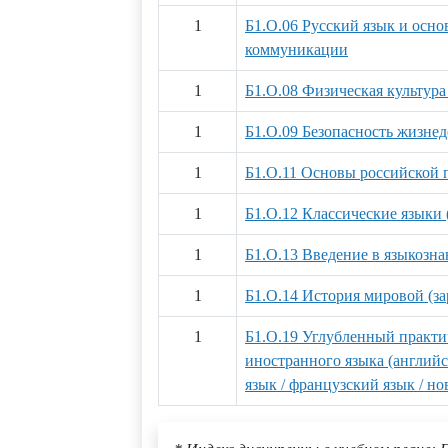
1
Б1.О.06 Русский язык и осно
коммуникации
1
Б1.О.08 Физическая культура
1
Б1.О.09 Безопасность жизнед
1
Б1.О.11 Основы российской 
1
Б1.О.12 Классические языки 
1
Б1.О.13 Введение в языкозна
1
Б1.О.14 История мировой (з
1
Б1.О.19 Углубленный практи
иностранного языка (английс
язык / французский язык / но