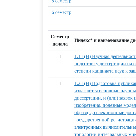
5 семестр
6 семестр
Семестр
Индекс* и наименование д
начала
1
1.1.1(Н) Научная деятельност
подготовку диссертации на 
степени кандидата наук к за
1
1.2.1(Н) Подготовка публика
излагаются основные научны
диссертации, и (или) заявок 
изобретения, полезные мод
образцы, селекционные дости
государственной регистраци
электронных вычислительных
топологий интегральных ми