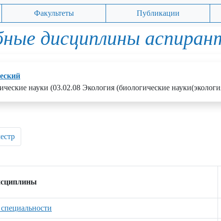
Факультеты
Публикации
бные дисциплины аспиран
еский
гические науки (03.02.08 Экология (биологические науки(эколог
местр
исциплины
 специальности