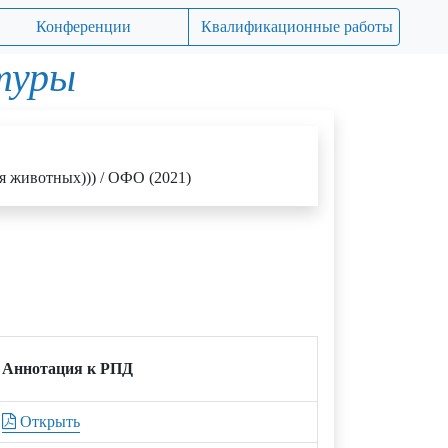
Конференции
Квалификационные работы
туры
ия животных))) / ОФО (2021)
Аннотация к РПД
Открыть