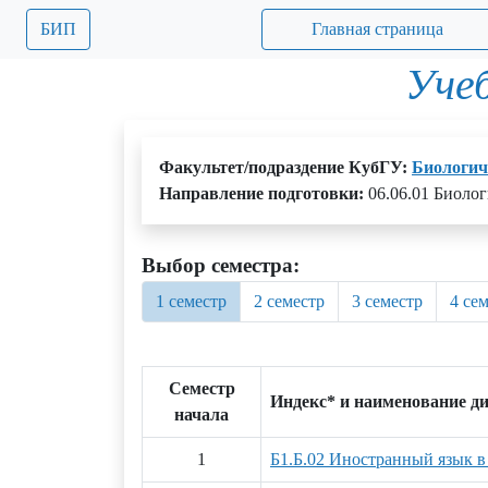
БИП
Главная страница
Уче
Факультет/подраздение КубГУ:
Биологич
Направление подготовки:
06.06.01 Биоло
Выбор семестра:
1 семестр
2 семестр
3 семестр
4 се
Семестр
Индекс* и наименование д
начала
1
Б1.Б.02 Иностранный язык в