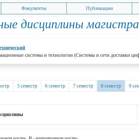
Факультеты
Публикации
ные дисциплины магистр
ехнический
мационные системы и технологии (Системы и сети доставки циф
местр
5 семестр
6 семестр
7 семестр
8 семестр
9 се
исциплины
азовая часть, В - вариативная часть,