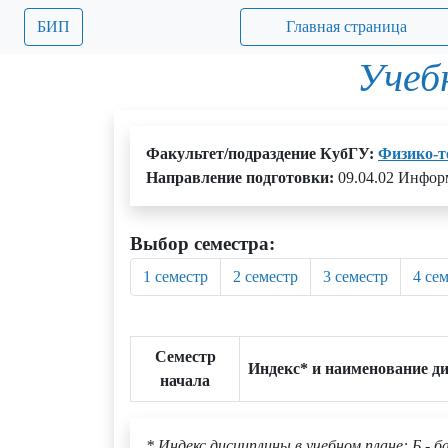
БИП
Главная страница
Учеб
Факультет/подраздение КубГУ:
Физико-т
Направление подготовки:
09.04.02 Инфор
Выбор семестра:
1 семестр
2 семестр
3 семестр
4 се
Семестр
Индекс* и наименование д
начала
* Индекс дисциплины в учебном плане: Б - б