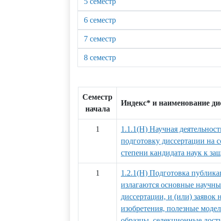
5 семестр
6 семестр
7 семестр
8 семестр
Семестр
Индекс* и наименование д
начала
1
1.1.1(Н) Научная деятельност
подготовку диссертации на 
степени кандидата наук к за
1
1.2.1(Н) Подготовка публика
излагаются основные научны
диссертации, и (или) заявок 
изобретения, полезные мод
образцы, селекционные дости