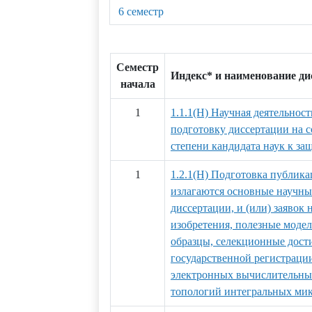
6 семестр
Семестр
Индекс* и наименование д
начала
1
1.1.1(Н) Научная деятельност
подготовку диссертации на 
степени кандидата наук к за
1
1.2.1(Н) Подготовка публика
излагаются основные научны
диссертации, и (или) заявок 
изобретения, полезные мод
образцы, селекционные дости
государственной регистраци
электронных вычислительных
топологий интегральных ми