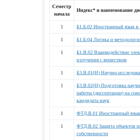
Семестр
Индекс* и наименование д
начала
1
Б1.Б.02 Иностранный язык в
1
Б1.Б.04 Логика и методологи
1
Б1.В.02 Взаимодействие эле
излучения с веществом
1
Б3.В.01(Н) Научно-исследова
1
Б3.В.02(Н) Подготовка науч
работы (диссертации) на сои
кандидата наук
1
ФТД.В.01 Иностранный язык
1
ФТД.В.02 Защита объектов и
собственности