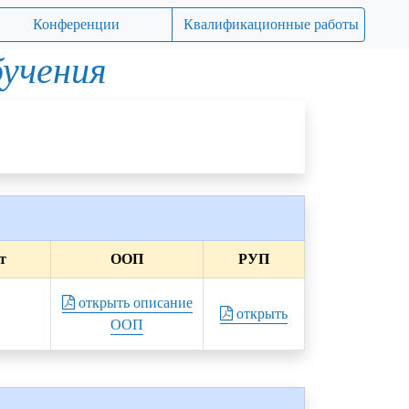
Конференции
Квалификационные работы
бучения
т
ООП
РУП
открыть описание
открыть
ООП