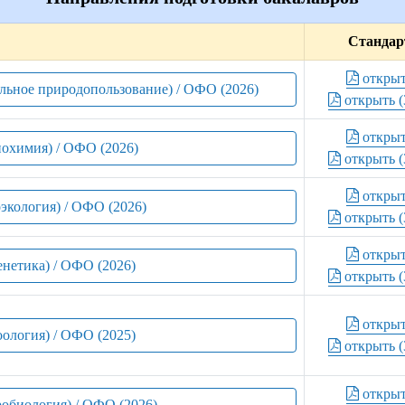
Стандар
откры
альное природопользование) / ОФО (2026)
открыть (
откры
иохимия) / ОФО (2026)
открыть (
откры
оэкология) / ОФО (2026)
открыть (
откры
енетика) / ОФО (2026)
открыть (
откры
оология) / ОФО (2025)
открыть (
откры
робиология) / ОФО (2026)