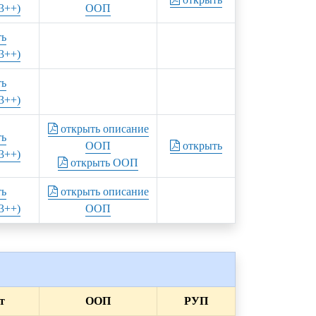
3++)
ООП
ть
3++)
ть
3++)
открыть описание
ть
ООП
открыть
3++)
открыть ООП
ть
открыть описание
3++)
ООП
т
ООП
РУП