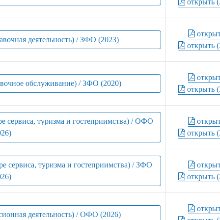
открыть (
откры
авочная деятельность) / ЗФО (2023)
открыть (
откры
авочное обслуживание) / ЗФО (2020)
открыть (
ре сервиса, туризма и гостеприимства) / ОФО
откры
026)
открыть (
ре сервиса, туризма и гостеприимства) / ЗФО
откры
026)
открыть (
откры
сионная деятельность) / ОФО (2026)