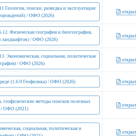
11 Геология, поиски, разведка и эксплуатация
откры
торождений) / ОФО (2026)
6.12. Физическая география и биогеография,
откры
я ландшафтов) / ОФО (2026)
.13. Экономическая, социальная, политическая
откры
графия) / ОФО (2026)
реде (1.6.9 Геофизика) / ОФО (2026)
откры
ка, геофизические методы поисков полезных
откры
 / ОФО (2021)
номическая, социальная, политическая и
откры
рафия) / ОФО (2021)