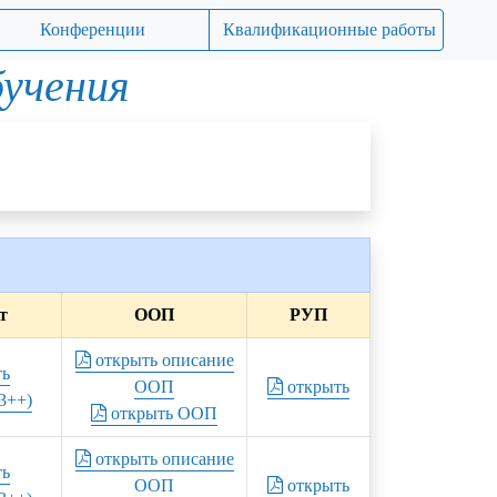
Конференции
Квалификационные работы
бучения
т
ООП
РУП
открыть описание
ть
ООП
открыть
3++)
открыть ООП
открыть описание
ть
ООП
открыть