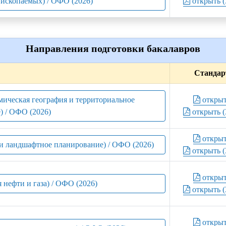
ископаемых) / ОФО (2026)
открыть (
Направления подготовки бакалавров
Стандар
мическая география и территориальное
откры
) / ОФО (2026)
открыть (
откры
 и ландшафтное планирование) / ОФО (2026)
открыть (
откры
я нефти и газа) / ОФО (2026)
открыть (
откры