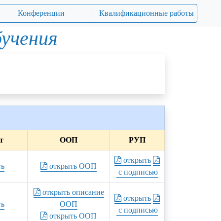
Конференции
Квалификационные работы
бучения
т
ООП
РУП
открыть
ть
открыть ООП
с подписью
открыть описание
открыть
ть
ООП
с подписью
открыть ООП