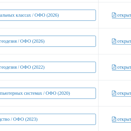
чальных классах / ОФО (2026)
откры
геодезия / ОФО (2026)
откры
геодезия / ОФО (2022)
откры
мпьютерных системах / ОФО (2020)
откры
дство / ОФО (2023)
откры