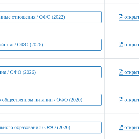
енные отношения / ОФО (2022)
откры
ойство / ОФО (2026)
откры
ния / ОФО (2026)
откры
в общественном питании / ОФО (2020)
откры
льного образования / ОФО (2026)
откры