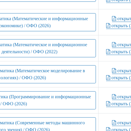
матика (Математические и информационные
откры
экономике) / ОФО (2026)
открыть (
матика (Математическое и информационное
откры
 деятельности) / ОФО (2022)
открыть (
рматика (Математическое моделирование в
откры
нологиях) / ОФО (2026)
открыть (
атика (Программирование и информационные
откры
 / ОФО (2026)
открыть (
орматика (Современные методы машинного
откры
го зрения) / ОФО (2026)
открыть (