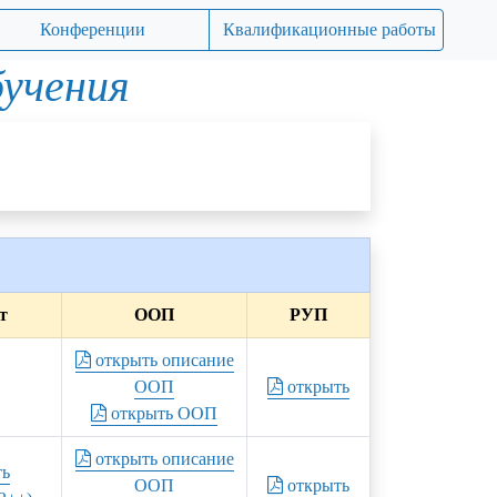
Конференции
Квалификационные работы
бучения
т
ООП
РУП
открыть описание
ООП
открыть
открыть ООП
открыть описание
ть
ООП
открыть