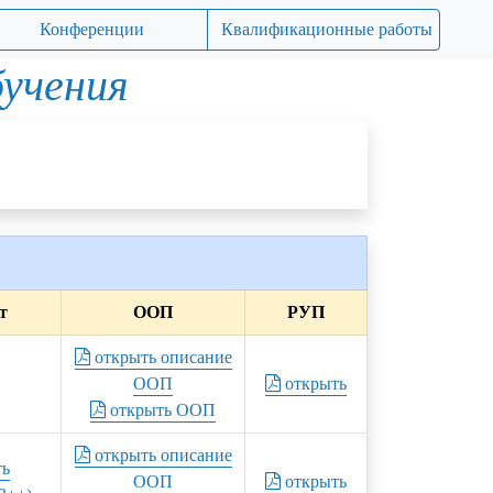
Конференции
Квалификационные работы
бучения
т
ООП
РУП
открыть описание
ООП
открыть
открыть ООП
открыть описание
ть
ООП
открыть