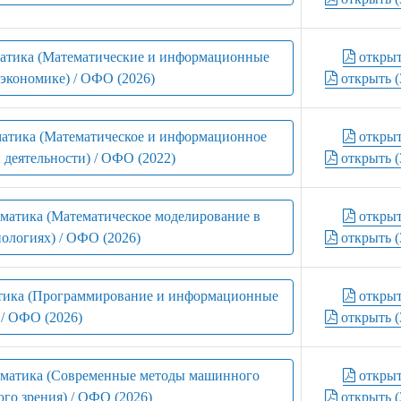
матика (Математические и информационные
откры
экономике) / ОФО (2026)
открыть (
матика (Математическое и информационное
откры
 деятельности) / ОФО (2022)
открыть (
рматика (Математическое моделирование в
откры
нологиях) / ОФО (2026)
открыть (
атика (Программирование и информационные
откры
 / ОФО (2026)
открыть (
орматика (Современные методы машинного
откры
го зрения) / ОФО (2026)
открыть (