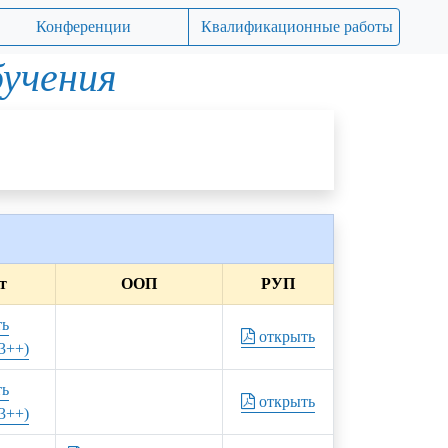
Конференции
Квалификационные работы
бучения
т
ООП
РУП
ть
открыть
3++)
ть
открыть
3++)