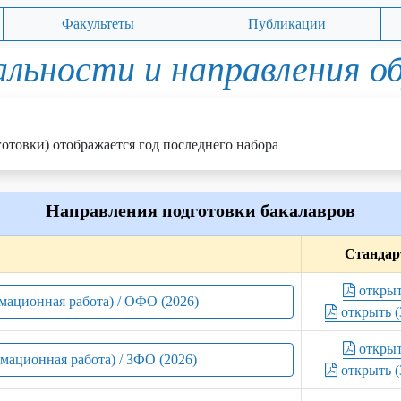
Факультеты
Публикации
льности и направления о
отовки) отображается год последнего набора
Направления подготовки бакалавров
Стандар
откры
мационная работа) / ОФО (2026)
открыть (
откры
мационная работа) / ЗФО (2026)
открыть (