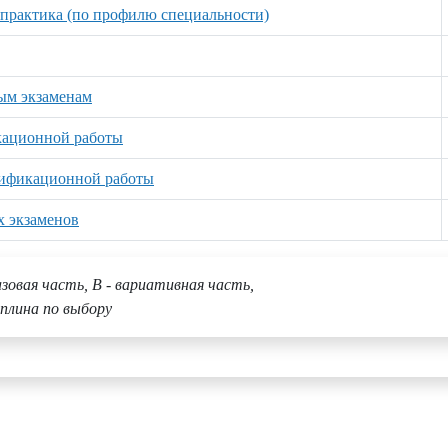
практика (по профилю специальности)
ым экзаменам
кационной работы
лификационной работы
х экзаменов
азовая часть, В - вариативная часть,
плина по выбору