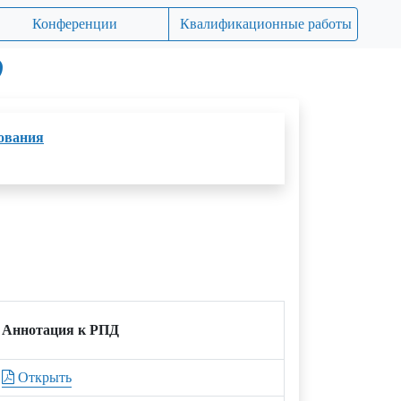
Конференции
Квалификационные работы
О
зования
Аннотация к РПД
Открыть