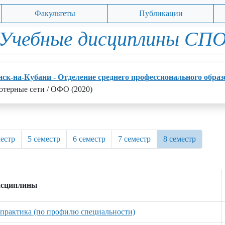
Факультеты
Публикации
Учебные дисциплины СП
нск-на-Кубани - Отделение среднего профессионального обра
ютерные сети / ОФО (2020)
местр
5 семестр
6 семестр
7 семестр
8 семестр
исциплины
практика (по профилю специальности)