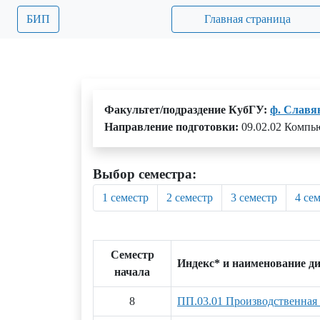
БИП
Главная страница
Факультет/подраздение КубГУ:
ф. Славя
Направление подготовки:
09.02.02 Компь
Выбор семестра:
1 семестр
2 семестр
3 семестр
4 се
Семестр
Индекс* и наименование д
начала
8
ПП.03.01 Производственная 