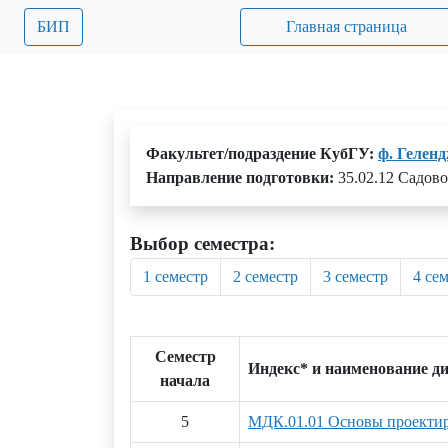
БИП
Главная страница
Факультет/подраздение КубГУ:
ф. Гелен
Направление подготовки:
35.02.12 Садов
Выбор семестра:
1 семестр
2 семестр
3 семестр
4 се
Семестр
Индекс* и наименование д
начала
5
МДК.01.01 Основы проектиро