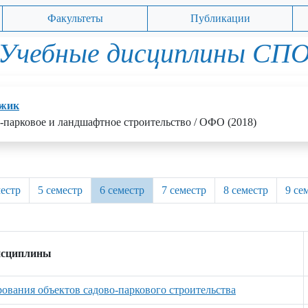
Факультеты
Публикации
Учебные дисциплины СП
джик
о-парковое и ландшафтное строительство / ОФО (2018)
местр
5 семестр
6 семестр
7 семестр
8 семестр
9 се
исциплины
вания объектов садово-паркового строительства