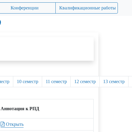
Конференции
Квалификационные работы
О
местр
10 семестр
11 семестр
12 семестр
13 семестр
Аннотация к РПД
Открыть