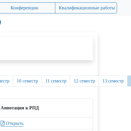
Конференции
Квалификационные работы
О
местр
10 семестр
11 семестр
12 семестр
13 семестр
Аннотация к РПД
Открыть