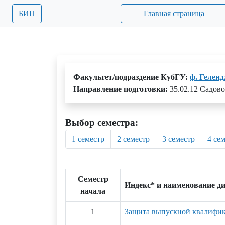
БИП
Главная страница
Факультет/подраздение КубГУ:
ф. Гелен
Направление подготовки:
35.02.12 Садов
Выбор семестра:
1 семестр
2 семестр
3 семестр
4 се
Семестр
Индекс* и наименование д
начала
1
Защита выпускной квалифи