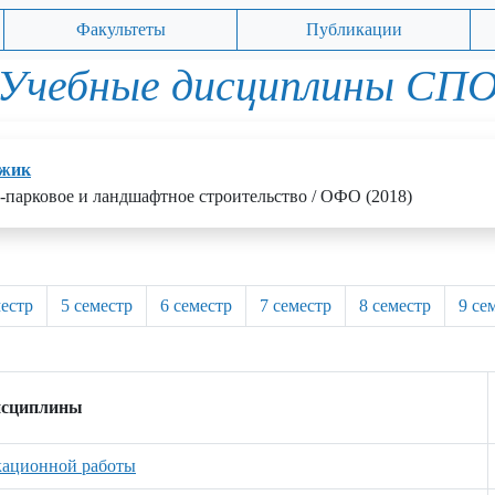
Факультеты
Публикации
Учебные дисциплины СП
джик
о-парковое и ландшафтное строительство / ОФО (2018)
местр
5 семестр
6 семестр
7 семестр
8 семестр
9 се
исциплины
кационной работы