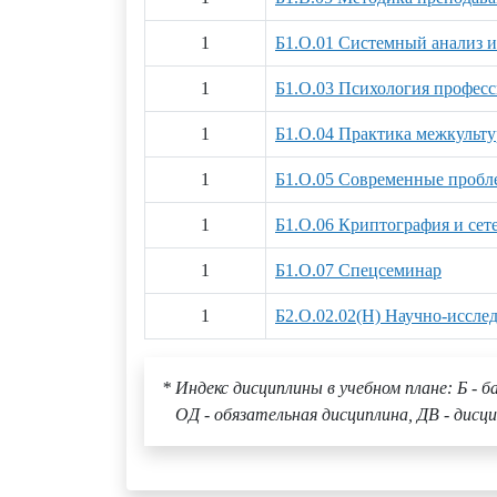
1
Б1.О.01 Системный анализ 
1
Б1.О.03 Психология професс
1
Б1.О.04 Практика межкульт
1
Б1.О.05 Современные пробл
1
Б1.О.06 Криптография и сете
1
Б1.О.07 Спецсеминар
1
Б2.О.02.02(Н) Научно-исслед
* Индекс дисциплины в учебном плане: Б - б
ОД - обязательная дисциплина, ДВ - дисци