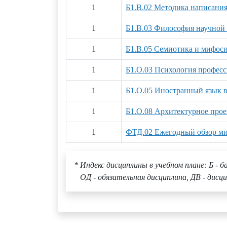
1
Б1.В.02 Методика написания
1
Б1.В.03 Философия научной 
1
Б1.В.05 Семиотика и мифос
1
Б1.О.03 Психология професс
1
Б1.О.05 Иностранный язык в
1
Б1.О.08 Архитектурное прое
1
ФТД.02 Ежегодный обзор ми
* Индекс дисциплины в учебном плане: Б - б
ОД - обязательная дисциплина, ДВ - дисци