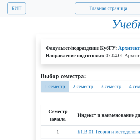
БИП
Главная страница
Учеб
Факультет/подраздение КубГУ:
Архитект
Направление подготовки:
07.04.01 Архит
Выбор семестра:
1 семестр
2 семестр
3 семестр
4 се
Семестр
Индекс* и наименование д
начала
1
Б1.В.01 Теория и методолог