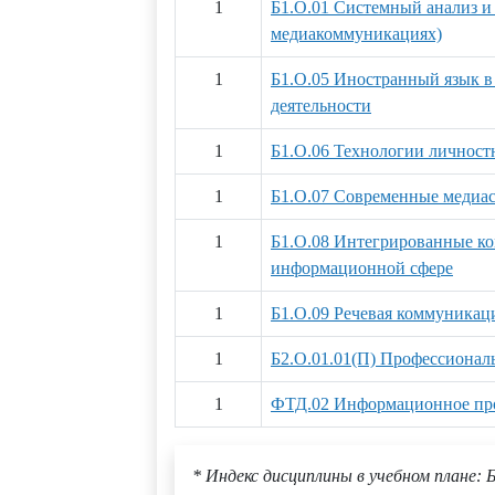
1
Б1.О.01 Системный анализ и
медиакоммуникациях)
1
Б1.О.05 Иностранный язык в
деятельности
1
Б1.О.06 Технологии личност
1
Б1.О.07 Современные медиа
1
Б1.О.08 Интегрированные ко
информационной сфере
1
Б1.О.09 Речевая коммуникац
1
Б2.О.01.01(П) Профессионал
1
ФТД.02 Информационное про
* Индекс дисциплины в учебном плане: Б