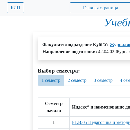
БИП
Главная страница
Учеб
Факультет/подраздение КубГУ:
Журнали
Направление подготовки:
42.04.02 Журна
Выбор семестра:
1 семестр
2 семестр
3 семестр
4 се
Семестр
Индекс* и наименование д
начала
1
Б1.В.05 Педагогика и метод