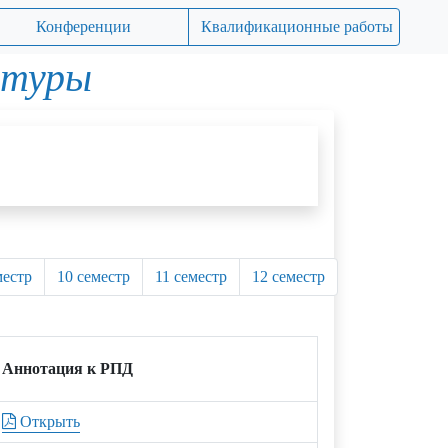
Конференции
Квалификационные работы
атуры
местр
10 семестр
11 семестр
12 семестр
Аннотация к РПД
Открыть