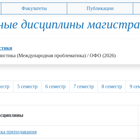
Факультеты
Публикации
ные дисциплины магистр
стики
листика (Международная проблематика) / ОФО (2026)
местр
5 семестр
6 семестр
7 семестр
8 семестр
9 се
исциплины
ика преподавания