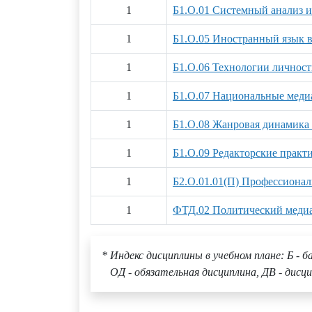
1
Б1.О.01 Системный анализ и
1
Б1.О.05 Иностранный язык в
1
Б1.О.06 Технологии личност
1
Б1.О.07 Национальные меди
1
Б1.О.08 Жанровая динамик
1
Б1.О.09 Редакторские практ
1
Б2.О.01.01(П) Профессионал
1
ФТД.02 Политический медиа
* Индекс дисциплины в учебном плане: Б - б
ОД - обязательная дисциплина, ДВ - дисци