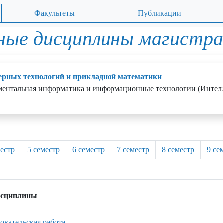
Факультеты
Публикации
ные дисциплины магистр
рных технологий и прикладной математики
ментальная информатика и информационные технологии (Интел
местр
5 семестр
6 семестр
7 семестр
8 семестр
9 се
исциплины
овательская работа