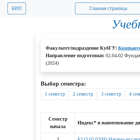
БИП
Главная страница
Учеб
Факультет/подраздение КубГУ:
Компьюте
Направление подготовки:
02.04.02 Фунда
(2024)
Выбор семестра:
1 семестр
2 семестр
3 семестр
4 се
Семестр
Индекс* и наименование д
начала
3
Б2.О.02.02(Н) Научно-исслед