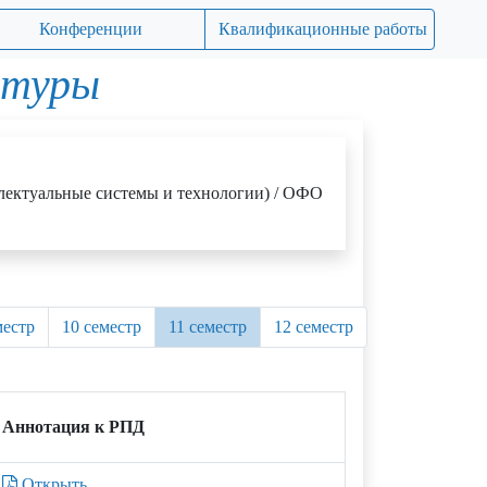
Конференции
Квалификационные работы
атуры
лектуальные системы и технологии) / ОФО
местр
10 семестр
11 семестр
12 семестр
Аннотация к РПД
Открыть