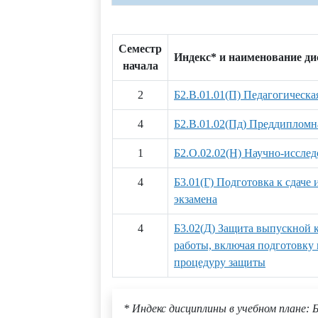
Семестр
Индекс* и наименование д
начала
2
Б2.В.01.01(П) Педагогическа
4
Б2.В.01.02(Пд) Преддипломн
1
Б2.О.02.02(Н) Научно-исслед
4
Б3.01(Г) Подготовка к сдаче 
экзамена
4
Б3.02(Д) Защита выпускной
работы, включая подготовку
процедуру защиты
* Индекс дисциплины в учебном плане: Б