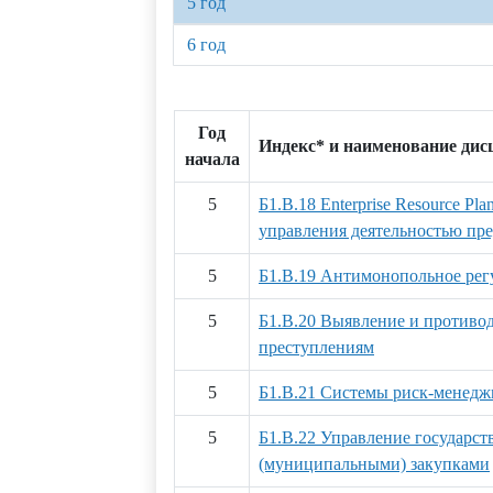
5 год
6 год
Год
Индекс* и наименование ди
начала
5
Б1.В.18 Enterprise Resource Pl
управления деятельностью пр
5
Б1.В.19 Антимонопольное рег
5
Б1.В.20 Выявление и противо
преступлениям
5
Б1.В.21 Системы риск-менедж
5
Б1.В.22 Управление государс
(муниципальными) закупками