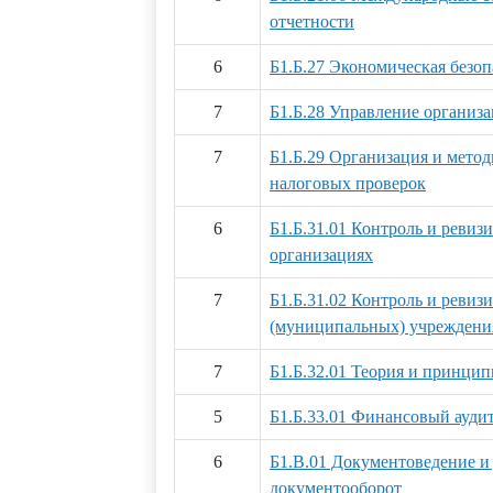
отчетности
6
Б1.Б.27 Экономическая безоп
7
Б1.Б.28 Управление организ
7
Б1.Б.29 Организация и мето
налоговых проверок
6
Б1.Б.31.01 Контроль и ревиз
организациях
7
Б1.Б.31.02 Контроль и ревиз
(муниципальных) учреждени
7
Б1.Б.32.01 Теория и принцип
5
Б1.Б.33.01 Финансовый ауди
6
Б1.В.01 Документоведение и
документооборот