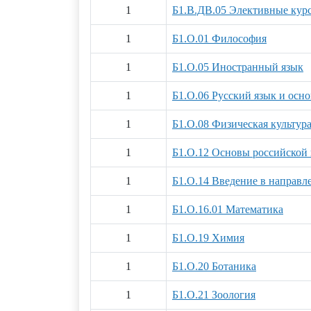
1
Б1.В.ДВ.05 Элективные курс
1
Б1.О.01 Философия
1
Б1.О.05 Иностранный язык
1
Б1.О.06 Русский язык и ос
1
Б1.О.08 Физическая культура
1
Б1.О.12 Основы российской 
1
Б1.О.14 Введение в направл
1
Б1.О.16.01 Математика
1
Б1.О.19 Химия
1
Б1.О.20 Ботаника
1
Б1.О.21 Зоология