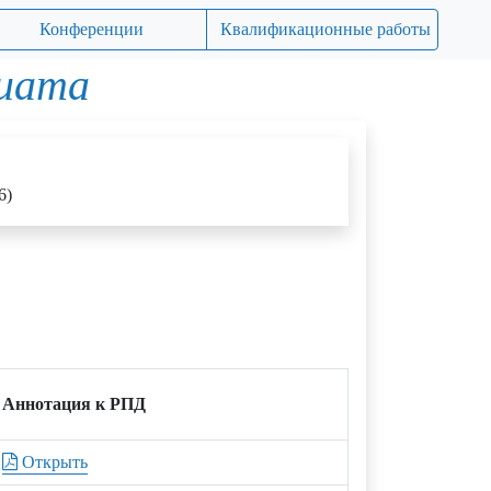
Конференции
Квалификационные работы
риата
6)
Аннотация к РПД
Открыть