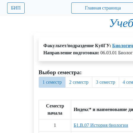
БИП
Главная страница
Учеб
Факультет/подраздение КубГУ:
Биологич
Направление подготовки:
06.03.01 Биоло
Выбор семестра:
1 семестр
2 семестр
3 семестр
4 се
Семестр
Индекс* и наименование д
начала
1
Б1.В.07 История биологии