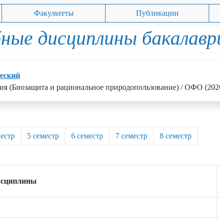
Факультеты
Публикации
ные дисциплины бакалав
еский
гия (Биозащита и рациональное природопользование) / ОФО (202
местр
5 семестр
6 семестр
7 семестр
8 семестр
исциплины