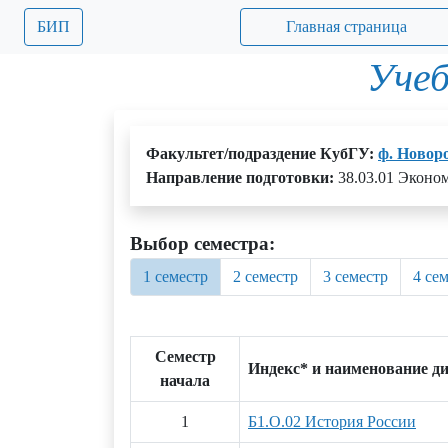
БИП
Главная страница
Учеб
Факультет/подраздение КубГУ:
ф. Новор
Направление подготовки:
38.03.01 Эконо
Выбор семестра:
1 семестр
2 семестр
3 семестр
4 се
Семестр
Индекс* и наименование д
начала
1
Б1.О.02 История России