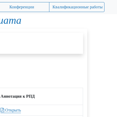
Конференции
Квалификационные работы
риата
Аннотация к РПД
Открыть