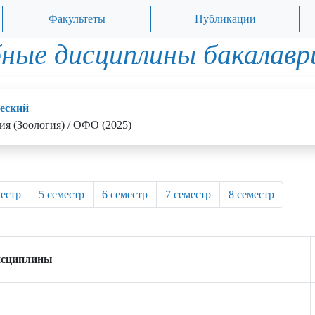
Факультеты
Публикации
ные дисциплины бакалав
еский
ия (Зоология) / ОФО (2025)
местр
5 семестр
6 семестр
7 семестр
8 семестр
исциплины