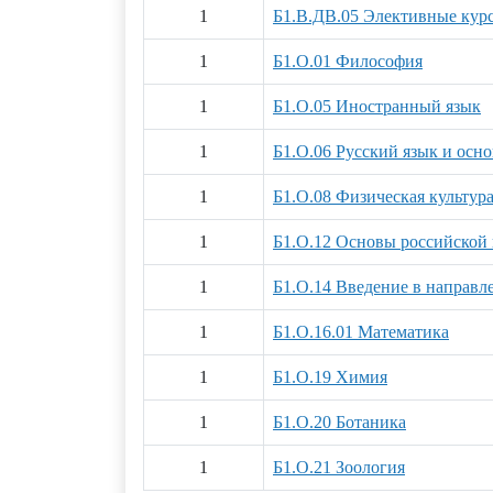
1
Б1.В.ДВ.05 Элективные курс
1
Б1.О.01 Философия
1
Б1.О.05 Иностранный язык
1
Б1.О.06 Русский язык и ос
1
Б1.О.08 Физическая культура
1
Б1.О.12 Основы российской 
1
Б1.О.14 Введение в направл
1
Б1.О.16.01 Математика
1
Б1.О.19 Химия
1
Б1.О.20 Ботаника
1
Б1.О.21 Зоология