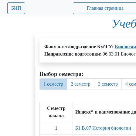
БИП
Главная страница
Учеб
Факультет/подраздение КубГУ:
Биологич
Направление подготовки:
06.03.01 Биолог
Выбор семестра:
1 семестр
2 семестр
3 семестр
4 се
Семестр
Индекс* и наименование д
начала
1
Б1.В.07 История биологии