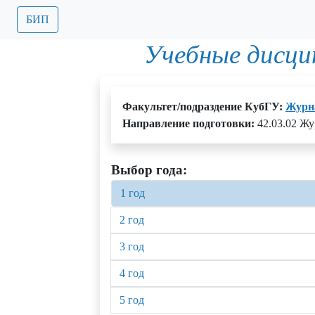
БИП
Учебные дисци
Факультет/подраздение КубГУ:
Журн
Направление подготовки:
42.03.02 Ж
Выбор года:
1 год
2 год
3 год
4 год
5 год