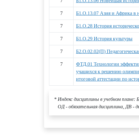
7
Б1.О.13.06 Новейшая истори
7
Б1.О.13.07 Азия и Африка в 
7
Б1.О.28 История историческ
7
Б1.О.29 История культуры
7
Б2.О.02.02(П) Педагогическа
7
ФТД.01 Технологии эффекти
учащихся к решению олимпи
итоговой аттестации по ист
* Индекс дисциплины в учебном плане: Б
ОД - обязательная дисциплина, ДВ - д