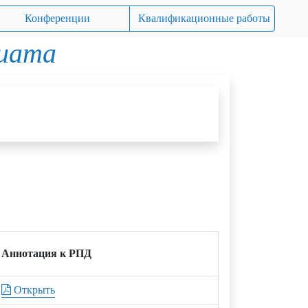
Конференции
Квалификационные работы
риата
Аннотация к РПД
Открыть