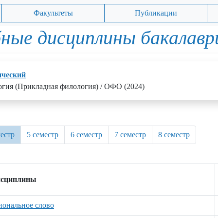
Факультеты
Публикации
ные дисциплины бакалав
ический
огия (Прикладная филология) / ОФО (2024)
местр
5 семестр
6 семестр
7 семестр
8 семестр
исциплины
иональное слово