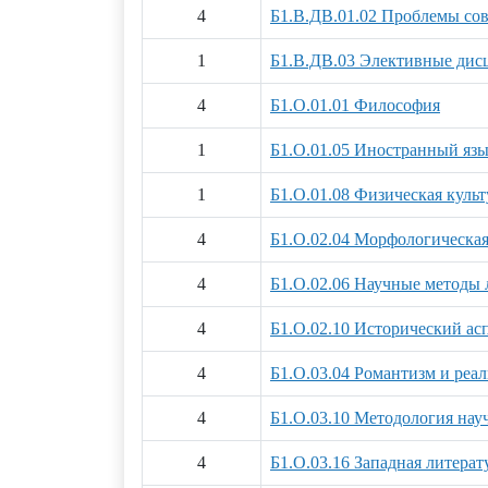
4
Б1.В.ДВ.01.02 Проблемы со
1
Б1.В.ДВ.03 Элективные дисц
4
Б1.О.01.01 Философия
1
Б1.О.01.05 Иностранный яз
1
Б1.О.01.08 Физическая культ
4
Б1.О.02.04 Морфологическая
4
Б1.О.02.06 Научные методы 
4
Б1.О.02.10 Исторический асп
4
Б1.О.03.04 Романтизм и реал
4
Б1.О.03.10 Методология нау
4
Б1.О.03.16 Западная литерат