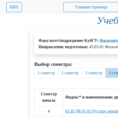
БИП
Главная страница
Учеб
Факультет/подраздение КубГУ:
Филолог
Направление подготовки:
45.03.01 Филол
Выбор семестра:
1 семестр
2 семестр
3 семестр
4 се
Семестр
Индекс* и наименование д
начала
4
Б1.В.ДВ.01.01 Русское окказ