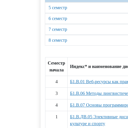
5 семестр
6 семестр
7 семестр
8 семестр
Семестр
Индекс* и наименование д
начала
4
Б1.В.01 Веб-ресурсы как пр
3
Б1.В.06 Методы лингвистиче
4
Б1.В.07 Основы программир
1
Б1.В.ДВ.05 Элективные дис
культуре и спорту