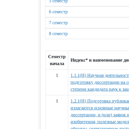
5 семестр
6 семестр
7 семестр
8 семестр
Семестр
Индекс* и наименование д
начала
1
1.1.1(Н) Научная деятельност
подготовку диссертации на 
степени кандидата наук к за
1
1.2.1(Н) Подготовка публика
излагаются основные научны
диссертации, и (или) заявок 
изобретения, полезные мод
образцы, селекционные дости