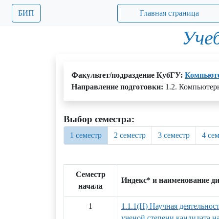
БИП
Главная страница
Уче
Факультет/подраздение КубГУ:
Компьюте
Направление подготовки:
1.2. Компьютер
Выбор семестра:
1 семестр
2 семестр
3 семестр
4 се
Семестр
Индекс* и наименование д
начала
1
1.1.1(Н) Научная деятельнос
ученой степени кандидата на