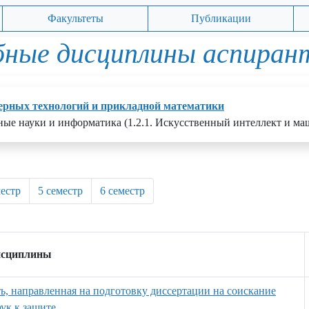
Факультеты
Публикации
бные дисциплины аспиран
рных технологий и прикладной математики
ные науки и информатика (1.2.1. Искусственный интеллект и ма
местр
5 семестр
6 семестр
исциплины
ть, направленная на подготовку диссертации на соискание
ук к защите