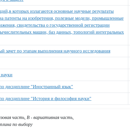
аций,в которых излагаются основные научные результаты
к на патенты на изобретения, полезные модели, промышленные
ижения, свидетельства о государственной регистрации
вычислительных машин, баз данных, топологий интегральных
й зачет по этапам выполнения научного исследования
 науки
 по дисциплине "Иностранный язык"
 по дисциплине "История и философия науки"
азовая часть, В - вариативная часть,
плина по выбору