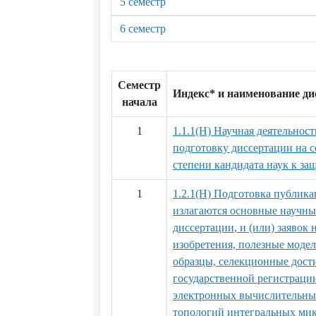
5 семестр
6 семестр
Семестр
Индекс* и наименование д
начала
1
1.1.1(Н) Научная деятельност
подготовку диссертации на 
степени кандидата наук к за
1
1.2.1(Н) Подготовка публика
излагаются основные научны
диссертации, и (или) заявок 
изобретения, полезные мод
образцы, селекционные дости
государственной регистраци
электронных вычислительных
топологий интегральных ми