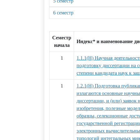
5 семестр
6 семестр
Семестр
Индекс* и наименование д
начала
1
1.1.1(Н) Научная деятельност
подготовку диссертации на 
степени кандидата наук к за
1
1.2.1(Н) Подготовка публика
излагаются основные научны
диссертации, и (или) заявок 
изобретения, полезные мод
образцы, селекционные дости
государственной регистраци
электронных вычислительных
топологий интегральных ми