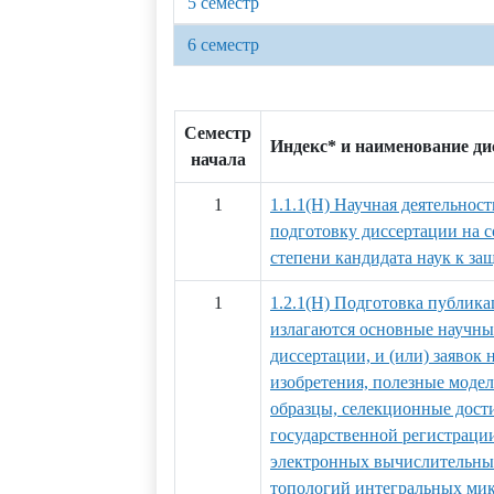
5 семестр
6 семестр
Семестр
Индекс* и наименование д
начала
1
1.1.1(Н) Научная деятельност
подготовку диссертации на 
степени кандидата наук к за
1
1.2.1(Н) Подготовка публика
излагаются основные научны
диссертации, и (или) заявок 
изобретения, полезные мод
образцы, селекционные дости
государственной регистраци
электронных вычислительных
топологий интегральных ми