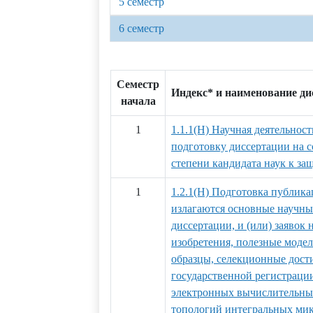
5 семестр
6 семестр
Семестр
Индекс* и наименование д
начала
1
1.1.1(Н) Научная деятельност
подготовку диссертации на 
степени кандидата наук к за
1
1.2.1(Н) Подготовка публика
излагаются основные научны
диссертации, и (или) заявок 
изобретения, полезные мод
образцы, селекционные дости
государственной регистраци
электронных вычислительных
топологий интегральных ми