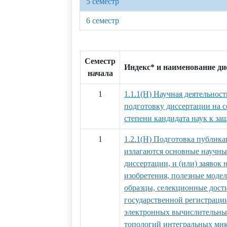
5 семестр
6 семестр
Семестр
Индекс* и наименование д
начала
1
1.1.1(Н) Научная деятельност
подготовку диссертации на 
степени кандидата наук к за
1
1.2.1(Н) Подготовка публика
излагаются основные научны
диссертации, и (или) заявок 
изобретения, полезные мод
образцы, селекционные дости
государственной регистраци
электронных вычислительных
топологий интегральных ми