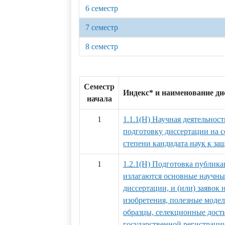
6 семестр
7 семестр
8 семестр
Семестр
Индекс* и наименование д
начала
1
1.1.1(Н) Научная деятельност
подготовку диссертации на 
степени кандидата наук к за
1
1.2.1(Н) Подготовка публика
излагаются основные научны
диссертации, и (или) заявок 
изобретения, полезные мод
образцы, селекционные дости
государственной регистраци