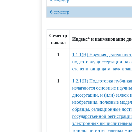
5 семестр
6 семестр
Семестр
Индекс* и наименование д
начала
1
1.1.1(Н) Научная деятельност
подготовку диссертации на 
степени кандидата наук к за
1
1.2.1(Н) Подготовка публика
излагаются основные научны
диссертации, и (или) заявок 
изобретения, полезные мод
образцы, селекционные дости
государственной регистраци
электронных вычислительных
топологий интегральных ми