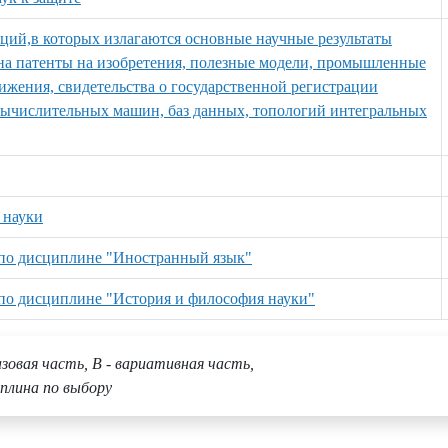
аций,в которых излагаются основные научные результаты
к на патенты на изобретения, полезные модели, промышленные
ижения, свидетельства о государственной регистрации
вычислительных машин, баз данных, топологий интегральных
 науки
 по дисциплине "Иностранный язык"
 по дисциплине "История и философия науки"
азовая часть, В - вариативная часть,
плина по выбору