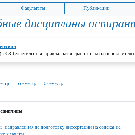
Факультеты
Публикации
бные дисциплины аспиран
ический
(5.9.8 Теоретическая, прикладная и сравнительно-сопоставитель
местр
5 семестр
6 семестр
исциплины
ть, направленная на подготовку диссертации на соискание
ук к защите