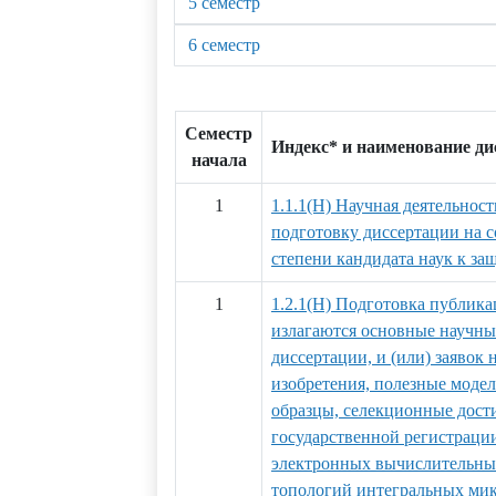
5 семестр
6 семестр
Семестр
Индекс* и наименование д
начала
1
1.1.1(Н) Научная деятельност
подготовку диссертации на 
степени кандидата наук к за
1
1.2.1(Н) Подготовка публика
излагаются основные научны
диссертации, и (или) заявок 
изобретения, полезные мод
образцы, селекционные дости
государственной регистраци
электронных вычислительных
топологий интегральных ми