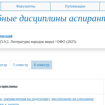
Факультеты
Публикации
бные дисциплины аспиран
ический
(5.9.2. Литературы народов мира) / ОФО (2025)
местр
5 семестр
6 семестр
исциплины
ть, направленная на подготовку диссертации на соискание
ук к защите