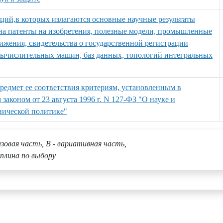
аций,в которых излагаются основные научные результаты
к на патенты на изобретения, полезные модели, промышленные
ижения, свидетельства о государственной регистрации
вычислительных машин, баз данных, топологий интегральных
предмет ее соответствия критериям, установленным в
законом от 23 августа 1996 г. N 127-ФЗ "О науке и
нической политике"
азовая часть, В - вариативная часть,
плина по выбору