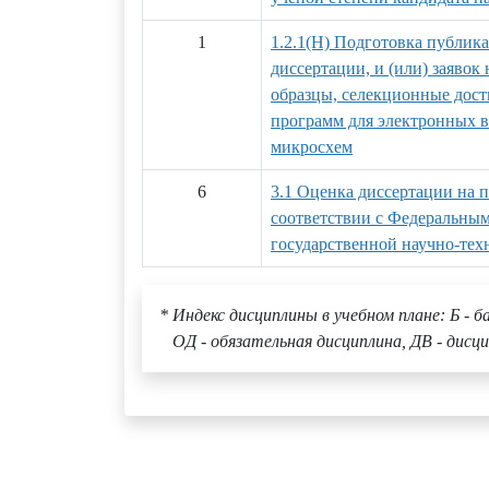
1
1.2.1(Н) Подготовка публик
диссертации, и (или) заяво
образцы, селекционные дост
программ для электронных 
микросхем
6
3.1 Оценка диссертации на 
соответствии с Федеральным 
государственной научно-тех
* Индекс дисциплины в учебном плане: Б - б
ОД - обязательная дисциплина, ДВ - дисци