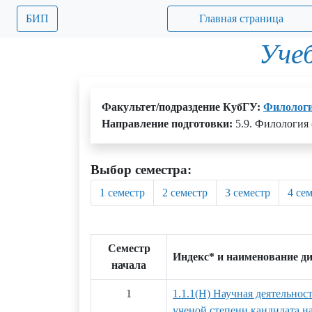
БИП
Главная страница
Уче
Факультет/подраздение КубГУ:
Филолог
Направление подготовки:
5.9. Филология 
Выбор семестра:
1 семестр
2 семестр
3 семестр
4 се
Семестр
Индекс* и наименование д
начала
1
1.1.1(Н) Научная деятельнос
ученой степени кандидата на