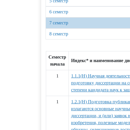
5 семестр
6 семестр
7 семестр
8 семестр
Семестр
Индекс* и наименование д
начала
1
1.1.1(Н) Научная деятельност
подготовку диссертации на 
степени кандидата наук к за
1
1.2.1(Н) Подготовка публика
излагаются основные научны
диссертации, и (или) заявок 
изобретения, полезные мод
образцы, селекционные дости