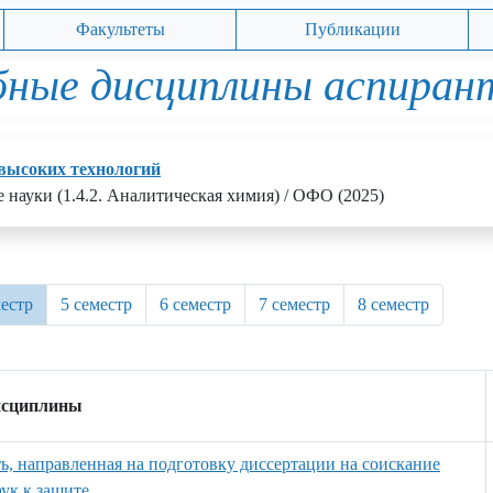
Факультеты
Публикации
бные дисциплины аспиран
высоких технологий
 науки (1.4.2. Аналитическая химия) / ОФО (2025)
местр
5 семестр
6 семестр
7 семестр
8 семестр
исциплины
ть, направленная на подготовку диссертации на соискание
ук к защите