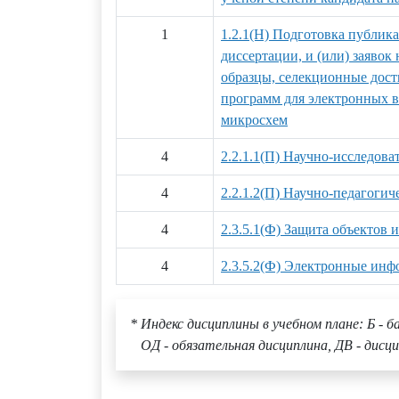
1
1.2.1(Н) Подготовка публик
диссертации, и (или) заяво
образцы, селекционные дост
программ для электронных 
микросхем
4
2.2.1.1(П) Научно-исследова
4
2.2.1.2(П) Научно-педагогич
4
2.3.5.1(Ф) Защита объектов 
4
2.3.5.2(Ф) Электронные инф
* Индекс дисциплины в учебном плане: Б - б
ОД - обязательная дисциплина, ДВ - дисци