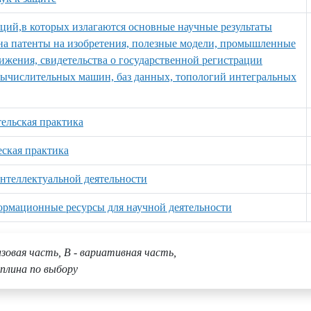
аций,в которых излагаются основные научные результаты
к на патенты на изобретения, полезные модели, промышленные
ижения, свидетельства о государственной регистрации
вычислительных машин, баз данных, топологий интегральных
тельская практика
еская практика
интеллектуальной деятельности
ормационные ресурсы для научной деятельности
азовая часть, В - вариативная часть,
плина по выбору