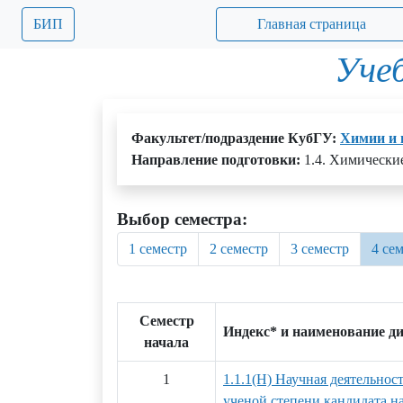
БИП
Главная страница
Уче
Факультет/подраздение КубГУ:
Химии и 
Направление подготовки:
1.4. Химические
Выбор семестра:
1 семестр
2 семестр
3 семестр
4 се
Семестр
Индекс* и наименование д
начала
1
1.1.1(Н) Научная деятельнос
ученой степени кандидата на