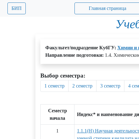
БИП
Главная страница
Уче
Факультет/подраздение КубГУ:
Химии и 
Направление подготовки:
1.4. Химические
Выбор семестра:
1 семестр
2 семестр
3 семестр
4 се
Семестр
Индекс* и наименование д
начала
1
1.1.1(Н) Научная деятельнос
ученой степени кандидата на