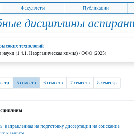
Факультеты
Публикации
бные дисциплины аспиран
высоких технологий
 науки (1.4.1. Неорганическая химия) / ОФО (2025)
местр
5 семестр
6 семестр
7 семестр
8 семестр
исциплины
ть, направленная на подготовку диссертации на соискание
ук к защите