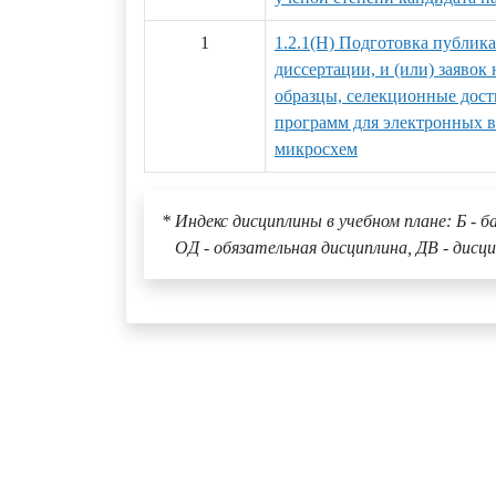
1
1.2.1(Н) Подготовка публик
диссертации, и (или) заяво
образцы, селекционные дост
программ для электронных 
микросхем
* Индекс дисциплины в учебном плане: Б - б
ОД - обязательная дисциплина, ДВ - дисци