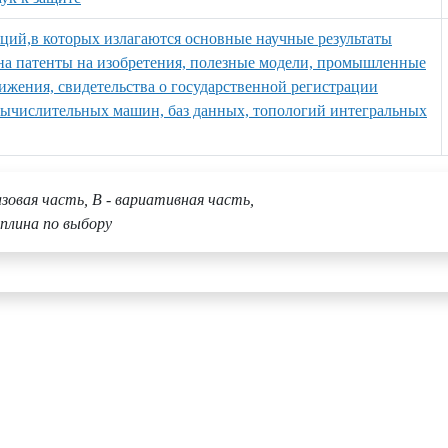
аций,в которых излагаются основные научные результаты
к на патенты на изобретения, полезные модели, промышленные
ижения, свидетельства о государственной регистрации
вычислительных машин, баз данных, топологий интегральных
азовая часть, В - вариативная часть,
плина по выбору